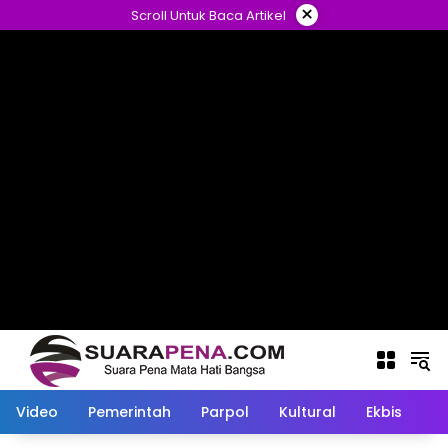
Langsung
×
Scroll Untuk Baca Artikel
ke
konten
Video
Pemerintah
Parpol
Kultural
Ekbis
O