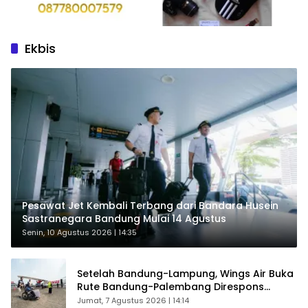
Ekbis
Pesawat Jet Kembali Terbang dari Bandara Husein
Sastranegara Bandung Mulai 14 Agustus
Senin, 10 Agustus 2026 | 14:35
Setelah Bandung-Lampung, Wings Air Buka
Rute Bandung-Palembang Direspons
Langsung Penumpang
Jumat, 7 Agustus 2026 | 14:14