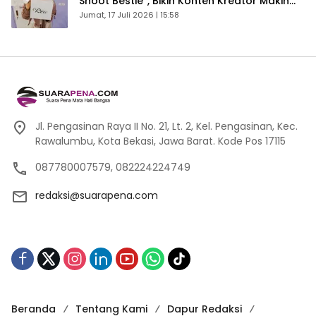
Shoot Bestie”, Bikin Konten Kreator Makin
Betah
Jumat, 17 Juli 2026 | 15:58
Jl. Pengasinan Raya II No. 21, Lt. 2, Kel. Pengasinan, Kec.
Rawalumbu, Kota Bekasi, Jawa Barat. Kode Pos 17115
087780007579, 082224224749
redaksi@suarapena.com
Beranda
Tentang Kami
Dapur Redaksi