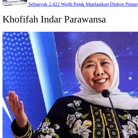
Sebanyak 2.422 Wajib Pajak Manfaatkan Diskon Piuta
Khofifah Indar Parawansa