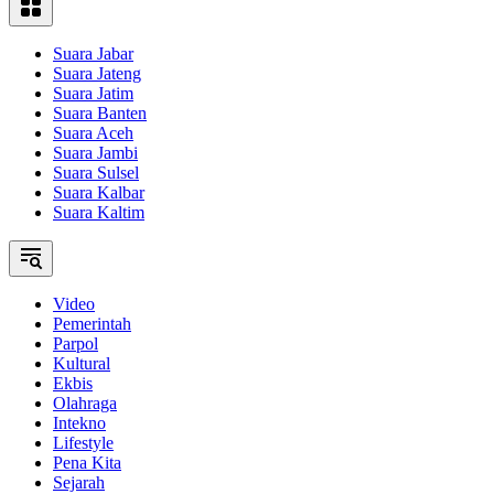
Suara Jabar
Suara Jateng
Suara Jatim
Suara Banten
Suara Aceh
Suara Jambi
Suara Sulsel
Suara Kalbar
Suara Kaltim
Video
Pemerintah
Parpol
Kultural
Ekbis
Olahraga
Intekno
Lifestyle
Pena Kita
Sejarah