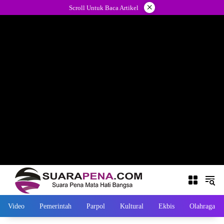
Langsung
×
Scroll Untuk Baca Artikel
ke
konten
Video
Pemerintah
Parpol
Kultural
Ekbis
Olahraga