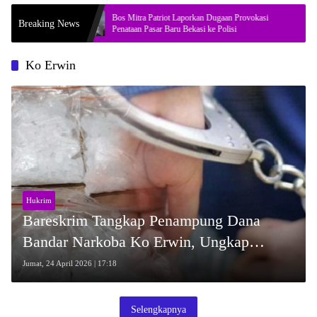
larasikan
Bos Mitra Patriot Laporkan Dugaan Provokasi
S
Breaking News
Penataan Pasar Baru Bekasi ke Polisi
J
Ko Erwin
Hukrim
Bareskrim Tangkap Penampung Dana
Bandar Narkoba Ko Erwin, Ungkap
Alirannya
Jumat, 24 April 2026 | 17:18
Selengkapnya