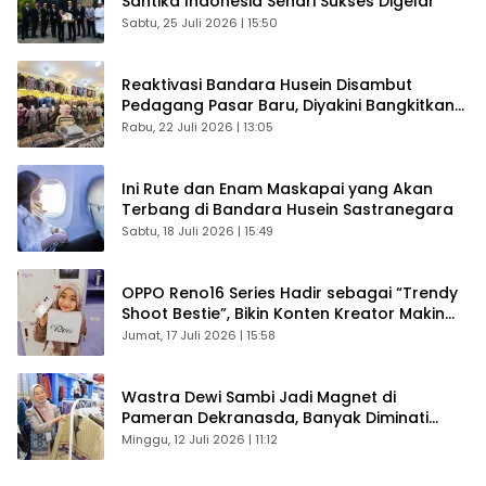
Santika Indonesia Sehari Sukses Digelar
Sabtu, 25 Juli 2026 | 15:50
Reaktivasi Bandara Husein Disambut
Pedagang Pasar Baru, Diyakini Bangkitkan
Kembali Ekonomi Bandung
Rabu, 22 Juli 2026 | 13:05
Ini Rute dan Enam Maskapai yang Akan
Terbang di Bandara Husein Sastranegara
Sabtu, 18 Juli 2026 | 15:49
OPPO Reno16 Series Hadir sebagai “Trendy
Shoot Bestie”, Bikin Konten Kreator Makin
Betah
Jumat, 17 Juli 2026 | 15:58
Wastra Dewi Sambi Jadi Magnet di
Pameran Dekranasda, Banyak Diminati
Pengunjung
Minggu, 12 Juli 2026 | 11:12