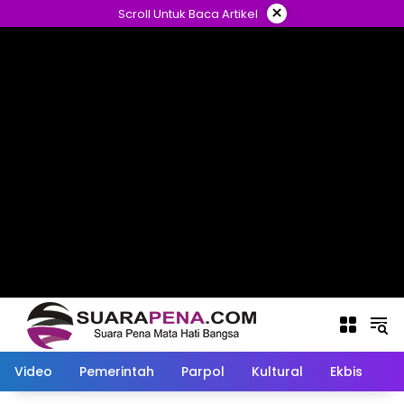
Langsung
×
Scroll Untuk Baca Artikel
ke
konten
Video
Pemerintah
Parpol
Kultural
Ekbis
O