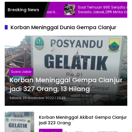
t Laporkan Dugaan
Soal Temuan 995 Senjata Api di Seko
Breaking News
an Pasar Baru Bekasi ke
Swasta Jaksel, DPR Minta Usut Tuntas
Korban Meninggal Dunia Gempa Cianjur
Suara Jabar
Korban Meninggal Gempa Cianjur
jadi 327 Orang, 13 Hilang
Selasa, 29 November 2022 | 20:22
Korban Meninggal Akibat Gempa Cianjur
jadi 323 Orang