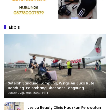
Ekbis
Setelah Bandung-Lampung, Wings Air Buka Rute
Bandung-Palembang Direspons Langsung
Penumpang
Jumat, 7 Agustus 2026 | 14:14
Jesica Beauty Clinic Hadirkan Perawatan