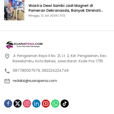
Wastra Dewi Sambi Jadi Magnet di
Pameran Dekranasda, Banyak Diminati
Pengunjung
Minggu, 12 Juli 2026 | 11:12
Jl. Pengasinan Raya II No. 21, Lt. 2, Kel. Pengasinan, Kec.
Rawalumbu, Kota Bekasi, Jawa Barat. Kode Pos 17115
087780007579, 082224224749
redaksi@suarapena.com