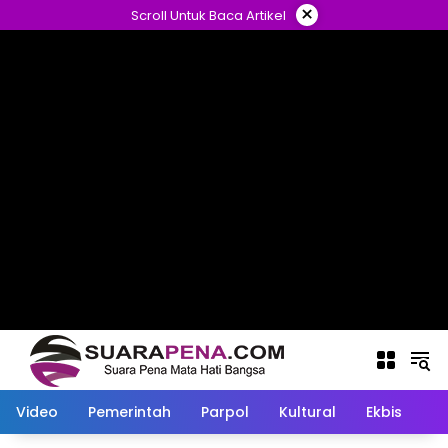
Langsung
×
Scroll Untuk Baca Artikel
ke
konten
Video
Pemerintah
Parpol
Kultural
Ekbis
O