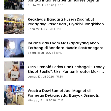
Santika Indonesia Sehari Sukses Digelar
Sabtu, 25 Juli 2026 | 15:50
Reaktivasi Bandara Husein Disambut
Pedagang Pasar Baru, Diyakini Bangkitkan
Kembali Ekonomi Bandung
Rabu, 22 Juli 2026 | 13:05
Ini Rute dan Enam Maskapai yang Akan
Terbang di Bandara Husein Sastranegara
Sabtu, 18 Juli 2026 | 15:49
OPPO Reno16 Series Hadir sebagai “Trendy
Shoot Bestie”, Bikin Konten Kreator Makin
Betah
Jumat, 17 Juli 2026 | 15:58
Wastra Dewi Sambi Jadi Magnet di
Pameran Dekranasda, Banyak Diminati
Pengunjung
Minggu, 12 Juli 2026 | 11:12