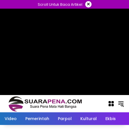
Langsung
×
Scroll Untuk Baca Artikel
ke
konten
Video
Pemerintah
Parpol
Kultural
Ekbis
O