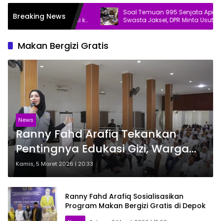
Laporkan Dugaan
Soal Temuan 995 Senjata Api di Sekola
Breaking News
 Pasar Baru Bekasi ke
Swasta Jaksel, DPR Minta Usut Tuntas
Makan Bergizi Gratis
News
Ranny Fahd Arafiq Tekankan
Pentingnya Edukasi Gizi, Warga
Antusias Ikuti Sosialisasi
Kamis, 5 Maret 2026 | 20:33
Ranny Fahd Arafiq Sosialisasikan
Program Makan Bergizi Gratis di Depok