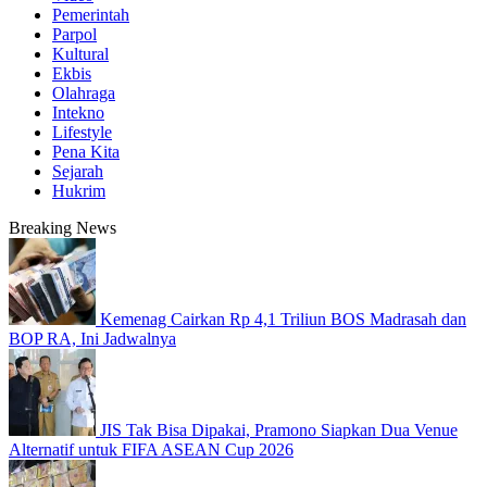
Pemerintah
Parpol
Kultural
Ekbis
Olahraga
Intekno
Lifestyle
Pena Kita
Sejarah
Hukrim
Breaking News
Kemenag Cairkan Rp 4,1 Triliun BOS Madrasah dan
BOP RA, Ini Jadwalnya
JIS Tak Bisa Dipakai, Pramono Siapkan Dua Venue
Alternatif untuk FIFA ASEAN Cup 2026