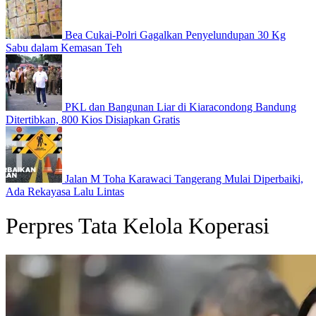
Bea Cukai-Polri Gagalkan Penyelundupan 30 Kg
Sabu dalam Kemasan Teh
PKL dan Bangunan Liar di Kiaracondong Bandung
Ditertibkan, 800 Kios Disiapkan Gratis
Jalan M Toha Karawaci Tangerang Mulai Diperbaiki,
Ada Rekayasa Lalu Lintas
Perpres Tata Kelola Koperasi