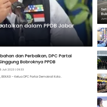
Set
Bu
Di
Juma
ibatalkan dalam PPDB Jabar
ubahan dan Perbaikan, DPC Partai
Singgung Bobroknya PPDB
5 Juli 2023 | 09:33
BEKASI – Ketua DPC Partai Demokrat Kota…