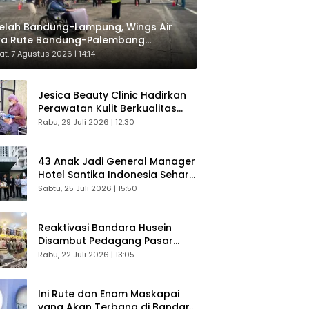
elah Bandung-Lampung, Wings Air
ka Rute Bandung-Palembang
respons Langsung Penumpang
t, 7 Agustus 2026 | 14:14
Jesica Beauty Clinic Hadirkan
Perawatan Kulit Berkualitas
Plus Konsultasi Gratis
Rabu, 29 Juli 2026 | 12:30
43 Anak Jadi General Manager
Hotel Santika Indonesia Sehari
Sukses Digelar
Sabtu, 25 Juli 2026 | 15:50
Reaktivasi Bandara Husein
Disambut Pedagang Pasar
Baru, Diyakini Bangkitkan
Rabu, 22 Juli 2026 | 13:05
Kembali Ekonomi Bandung
Ini Rute dan Enam Maskapai
yang Akan Terbang di Bandara