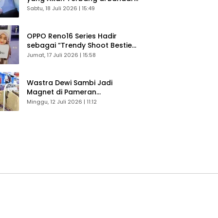
Husein Sastranegara
Sabtu, 18 Juli 2026 | 15:49
OPPO Reno16 Series Hadir
sebagai “Trendy Shoot Bestie”,
Bikin Konten Kreator Makin
Jumat, 17 Juli 2026 | 15:58
Betah
Wastra Dewi Sambi Jadi
Magnet di Pameran
Dekranasda, Banyak Diminati
Minggu, 12 Juli 2026 | 11:12
Pengunjung