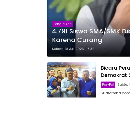
Pendidikan
4.791 Siswa SMA/SMK D
Karena Curang
Selasa, 18 Juli 2023 | 18:32
Bicara Per
Demokrat 
Par-Pol
Sabtu, 1
Suarapena.com, 