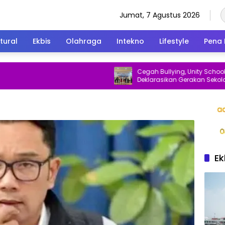
Jumat, 7 Agustus 2026
tural
Ekbis
Olahraga
Intekno
Lifestyle
Pena 
Cegah Bullying, Unity School Bekasi
Deklarasikan Gerakan Sekolah Ama
dan Ramah Anak
Ek