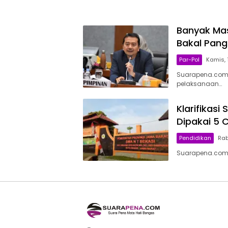
Banyak Mas
Bakal Pang
Par-Pol
Kamis, 1
Suarapena.com,
pelaksanaan…
Klarifikasi
Dipakai 5 
Pendidikan
Rab
Suarapena.com,