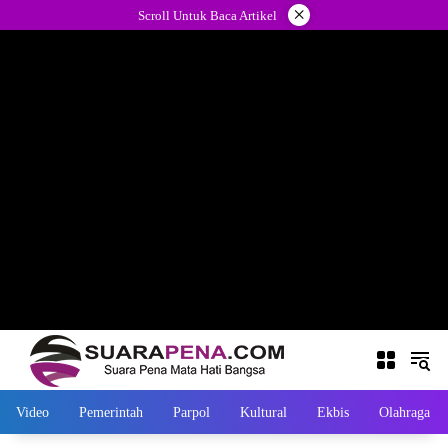
Langsung
×
Scroll Untuk Baca Artikel
ke
konten
Video
Pemerintah
Parpol
Kultural
Ekbis
Olahraga