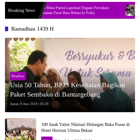
an
Bos Mitra Patriot Laporkan Dugaan Provokasi
Soal Tem
Breaking News
Penataan Pasar Baru Bekasi ke Polisi
Jaksel, 
Ramadhan 1439 H
Headline
Usia 50 Tahun, BPJS Kesehatan Bagikan
Paket Sembako di Bantargebang
Jumat, 8 Juni 2018 | 05:20
100 Anak Yatim Nikmati Hidangan Buka Puasa di
Hotel Horison Ultima Bekasi