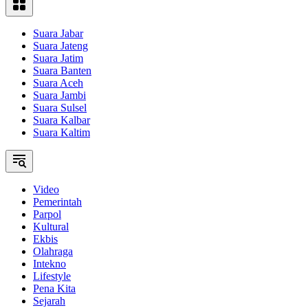
Suara Jabar
Suara Jateng
Suara Jatim
Suara Banten
Suara Aceh
Suara Jambi
Suara Sulsel
Suara Kalbar
Suara Kaltim
Video
Pemerintah
Parpol
Kultural
Ekbis
Olahraga
Intekno
Lifestyle
Pena Kita
Sejarah