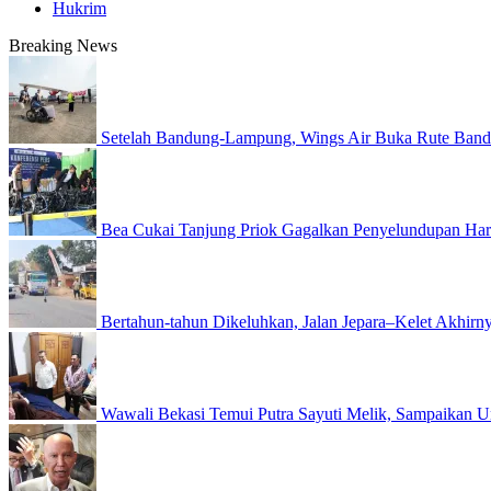
Hukrim
Breaking News
Setelah Bandung-Lampung, Wings Air Buka Rute Ban
Bea Cukai Tanjung Priok Gagalkan Penyelundupan Harl
Bertahun-tahun Dikeluhkan, Jalan Jepara–Kelet Akhirny
Wawali Bekasi Temui Putra Sayuti Melik, Sampaikan U