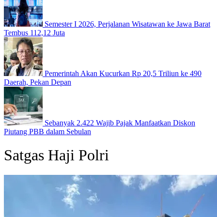
Semester I 2026, Perjalanan Wisatawan ke Jawa Barat
Tembus 112,12 Juta
Pemerintah Akan Kucurkan Rp 20,5 Triliun ke 490
Daerah, Pekan Depan
Sebanyak 2.422 Wajib Pajak Manfaatkan Diskon
Piutang PBB dalam Sebulan
Satgas Haji Polri