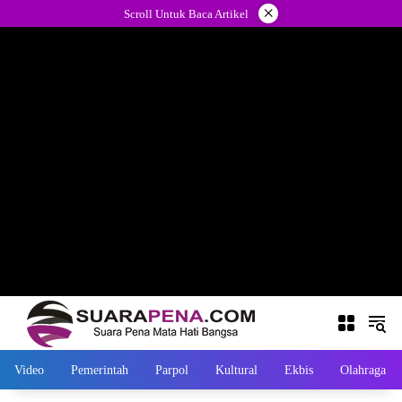
Langsung
×
Scroll Untuk Baca Artikel
ke
konten
Video
Pemerintah
Parpol
Kultural
Ekbis
Olahraga