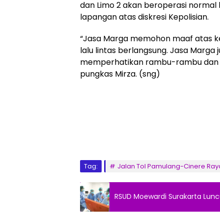
dan Limo 2 akan beroperasi normal ke
lapangan atas diskresi Kepolisian.
“Jasa Marga memohon maaf atas ke
lalu lintas berlangsung. Jasa Marg
memperhatikan rambu-rambu dan pet
pungkas Mirza. (sng)
Tag:
Jalan Tol Pamulang-Cinere Ray
RSUD Moewardi Surakarta Lunc