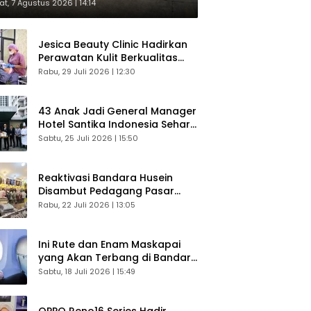
respons Langsung Penumpang
t, 7 Agustus 2026 | 14:14
Jesica Beauty Clinic Hadirkan
Perawatan Kulit Berkualitas
Plus Konsultasi Gratis
Rabu, 29 Juli 2026 | 12:30
43 Anak Jadi General Manager
Hotel Santika Indonesia Sehari
Sukses Digelar
Sabtu, 25 Juli 2026 | 15:50
Reaktivasi Bandara Husein
Disambut Pedagang Pasar
Baru, Diyakini Bangkitkan
Rabu, 22 Juli 2026 | 13:05
Kembali Ekonomi Bandung
Ini Rute dan Enam Maskapai
yang Akan Terbang di Bandara
Husein Sastranegara
Sabtu, 18 Juli 2026 | 15:49
OPPO Reno16 Series Hadir