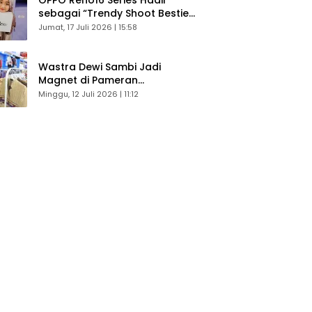
sebagai “Trendy Shoot Bestie”,
Bikin Konten Kreator Makin
Jumat, 17 Juli 2026 | 15:58
Betah
Wastra Dewi Sambi Jadi
Magnet di Pameran
Dekranasda, Banyak Diminati
Minggu, 12 Juli 2026 | 11:12
Pengunjung