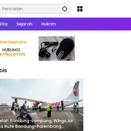
Kita
Sejarah
Hukrim
bis
elah Bandung-Lampung, Wings Air
ka Rute Bandung-Palembang