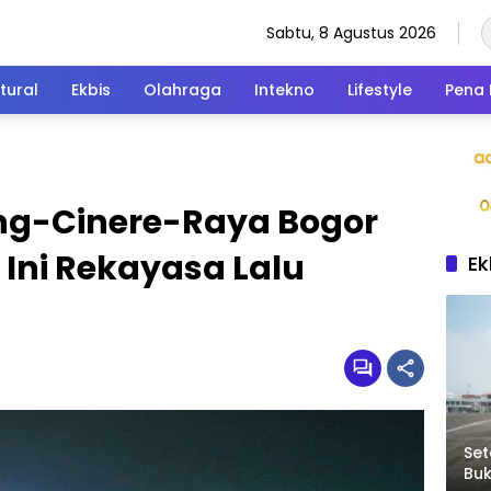
Sabtu, 8 Agustus 2026
tural
Ekbis
Olahraga
Intekno
Lifestyle
Pena 
ng-Cinere-Raya Bogor
 Ini Rekayasa Lalu
Ek
Set
Bu