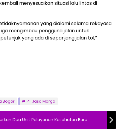
mbali menyesuaikan situasi lalu lintas di
tidaknyamanan yang dialami selama rekayasa
a juga mengimbau pengguna jalan untuk
unjuk yang ada di sepanjang jalan tol,”
a Bogor
PT Jasa Marga
urkan Dua Unit Pelayanan Kesehatan Baru