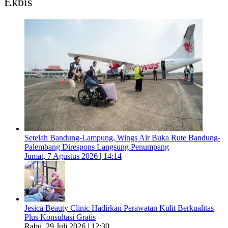
Ekbis
Setelah Bandung-Lampung, Wings Air Buka Rute Bandung-
Palembang Direspons Langsung Penumpang
Jumat, 7 Agustus 2026 | 14:14
Jesica Beauty Clinic Hadirkan Perawatan Kulit Berkualitas
Plus Konsultasi Gratis
Rabu, 29 Juli 2026 | 12:30