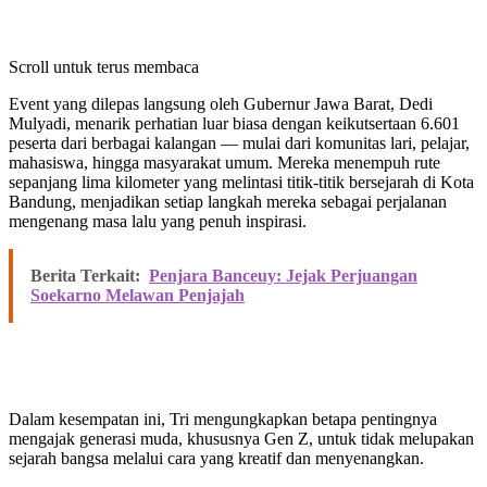
Scroll untuk terus membaca
Event yang dilepas langsung oleh Gubernur Jawa Barat, Dedi
Mulyadi, menarik perhatian luar biasa dengan keikutsertaan 6.601
peserta dari berbagai kalangan — mulai dari komunitas lari, pelajar,
mahasiswa, hingga masyarakat umum. Mereka menempuh rute
sepanjang lima kilometer yang melintasi titik-titik bersejarah di Kota
Bandung, menjadikan setiap langkah mereka sebagai perjalanan
mengenang masa lalu yang penuh inspirasi.
Berita Terkait:
Penjara Banceuy: Jejak Perjuangan
Soekarno Melawan Penjajah
Dalam kesempatan ini, Tri mengungkapkan betapa pentingnya
mengajak generasi muda, khususnya Gen Z, untuk tidak melupakan
sejarah bangsa melalui cara yang kreatif dan menyenangkan.