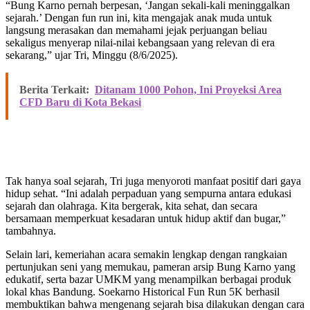
“Bung Karno pernah berpesan, ‘Jangan sekali-kali meninggalkan
sejarah.’ Dengan fun run ini, kita mengajak anak muda untuk
langsung merasakan dan memahami jejak perjuangan beliau
sekaligus menyerap nilai-nilai kebangsaan yang relevan di era
sekarang,” ujar Tri, Minggu (8/6/2025).
Berita Terkait:
Ditanam 1000 Pohon, Ini Proyeksi Area
CFD Baru di Kota Bekasi
Tak hanya soal sejarah, Tri juga menyoroti manfaat positif dari gaya
hidup sehat. “Ini adalah perpaduan yang sempurna antara edukasi
sejarah dan olahraga. Kita bergerak, kita sehat, dan secara
bersamaan memperkuat kesadaran untuk hidup aktif dan bugar,”
tambahnya.
Selain lari, kemeriahan acara semakin lengkap dengan rangkaian
pertunjukan seni yang memukau, pameran arsip Bung Karno yang
edukatif, serta bazar UMKM yang menampilkan berbagai produk
lokal khas Bandung. Soekarno Historical Fun Run 5K berhasil
membuktikan bahwa mengenang sejarah bisa dilakukan dengan cara