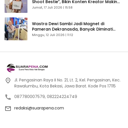
Shoot Bestie”, Bikin Konten Kreator Makin
Betah
Jumat, 17 Juli 2026 | 15:58
Wastra Dewi Sambi Jadi Magnet di
Pameran Dekranasda, Banyak Diminati
Pengunjung
Minggu, 12 Juli 2026 | 11:12
Jl. Pengasinan Raya II No. 21, Lt. 2, Kel. Pengasinan, Kec.
Rawalumbu, Kota Bekasi, Jawa Barat. Kode Pos 17115
087780007579, 082224224749
redaksi@suarapena.com