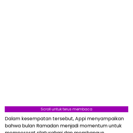
Scroll untuk terus membaca
Dalam kesempatan tersebut, Appi menyampaikan
Berita Terkait:
Lorong Wisata di Makassar Jadi
bahwa bulan Ramadan menjadi momentum untuk
Solusi hingga Masalah Pendidikan
mempererat silaturahmi dan membangun