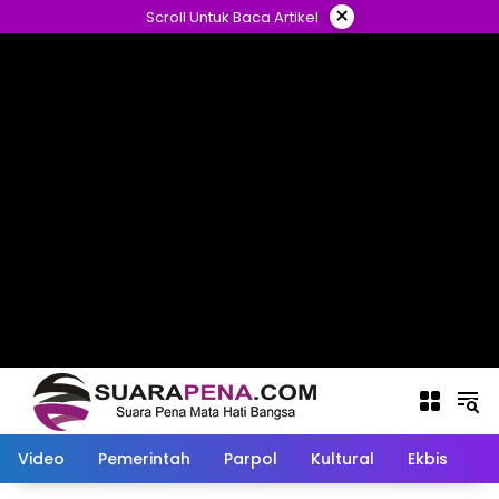
Langsung
×
Scroll Untuk Baca Artikel
ke
konten
Video
Pemerintah
Parpol
Kultural
Ekbis
O