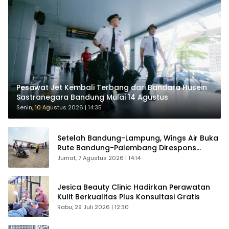
Pesawat Jet Kembali Terbang dari Bandara Husein
Sastranegara Bandung Mulai 14 Agustus
Senin, 10 Agustus 2026 | 14:35
Setelah Bandung-Lampung, Wings Air Buka
Rute Bandung-Palembang Direspons
Langsung Penumpang
Jumat, 7 Agustus 2026 | 14:14
Jesica Beauty Clinic Hadirkan Perawatan
Kulit Berkualitas Plus Konsultasi Gratis
Rabu, 29 Juli 2026 | 12:30