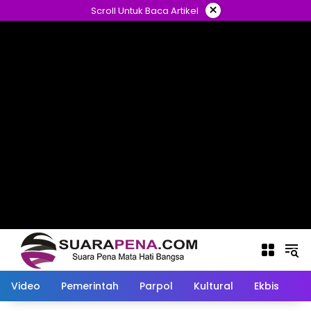
Langsung
×
Scroll Untuk Baca Artikel
ke
konten
Video
Pemerintah
Parpol
Kultural
Ekbis
O