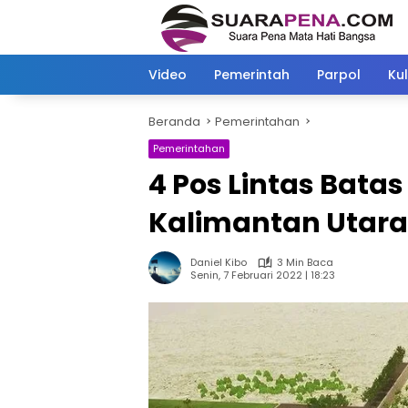
Langsung
ke
konten
Video
Pemerintah
Parpol
Kul
Beranda
Pemerintahan
Pemerintahan
4 Pos Lintas Bata
Kalimantan Utara
Daniel Kibo
3 Min Baca
Senin, 7 Februari 2022 | 18:23