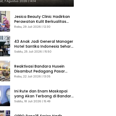
respons Langsung Penumpang
t, 7 Agustus 2026 | 14:14
Jesica Beauty Clinic Hadirkan
Perawatan Kulit Berkualitas
Plus Konsultasi Gratis
Rabu, 29 Juli 2026 | 12:30
43 Anak Jadi General Manager
Hotel Santika Indonesia Sehari
Sukses Digelar
Sabtu, 25 Juli 2026 | 15:50
Reaktivasi Bandara Husein
Disambut Pedagang Pasar
Baru, Diyakini Bangkitkan
Rabu, 22 Juli 2026 | 13:05
Kembali Ekonomi Bandung
Ini Rute dan Enam Maskapai
yang Akan Terbang di Bandara
Husein Sastranegara
Sabtu, 18 Juli 2026 | 15:49
OPPO Reno16 Series Hadir