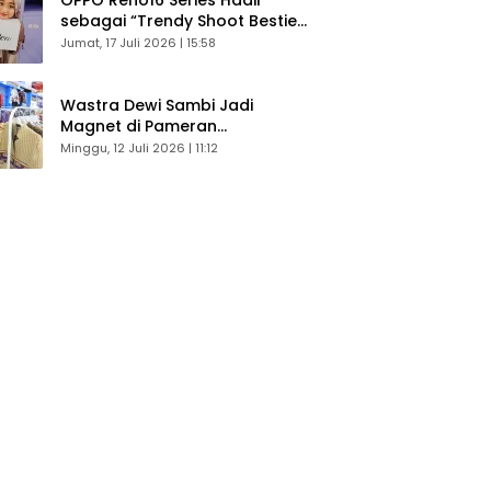
sebagai “Trendy Shoot Bestie”,
Bikin Konten Kreator Makin
Jumat, 17 Juli 2026 | 15:58
Betah
Wastra Dewi Sambi Jadi
Magnet di Pameran
Dekranasda, Banyak Diminati
Minggu, 12 Juli 2026 | 11:12
Pengunjung