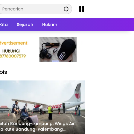
Kita
Sejarah
Hukrim
bis
elah Bandung-Lampung, Wings Air
ka Rute Bandung-Palembang