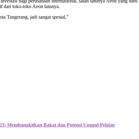
investasi bagi perusahaan internasional, salah satunya Aeon yang ba
 dari toko-toko Aeon lainnya.
a Tangerang, jadi sangat spesial,”
3: Membangkitkan Bakat dan Potensi Unggul Pelajar