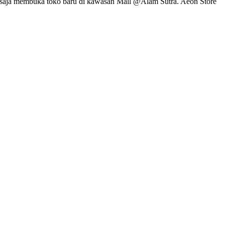
ru saja membuka toko baru di kawasan Mall @Alam Sutra. Aeon Store