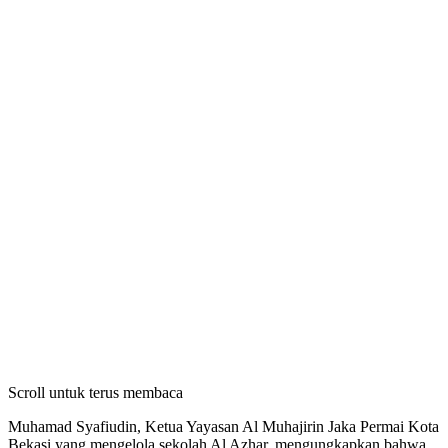
Scroll untuk terus membaca
Muhamad Syafiudin, Ketua Yayasan Al Muhajirin Jaka Permai Kota
Bekasi yang mengelola sekolah Al Azhar, mengungkapkan bahwa