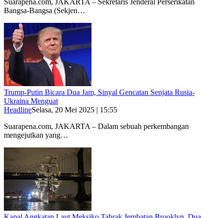
Suarapena.com, JAKARTA – Sekretaris Jenderal Perserikatan
Bangsa-Bangsa (Sekjen…
Trump-Putin Bicara Dua Jam, Sinyal Gencatan Senjata Rusia-
Ukraina Menguat
Headline
Selasa, 20 Mei 2025 | 15:55
Suarapena.com, JAKARTA – Dalam sebuah perkembangan
mengejutkan yang…
Kapal Angkatan Laut Meksiko Tabrak Jembatan Brooklyn, Dua