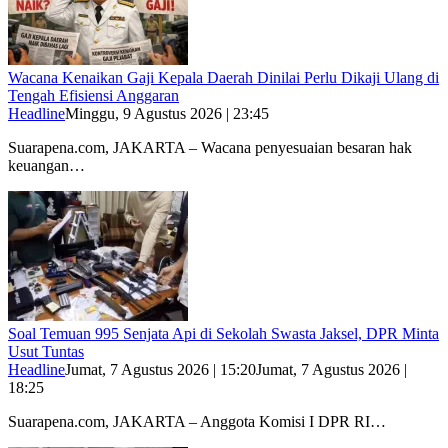
Wacana Kenaikan Gaji Kepala Daerah Dinilai Perlu Dikaji Ulang di
Tengah Efisiensi Anggaran
Headline
Minggu, 9 Agustus 2026 | 23:45
Suarapena.com, JAKARTA – Wacana penyesuaian besaran hak
keuangan…
Soal Temuan 995 Senjata Api di Sekolah Swasta Jaksel, DPR Minta
Usut Tuntas
Headline
Jumat, 7 Agustus 2026 | 15:20
Jumat, 7 Agustus 2026 |
18:25
Suarapena.com, JAKARTA – Anggota Komisi I DPR RI…