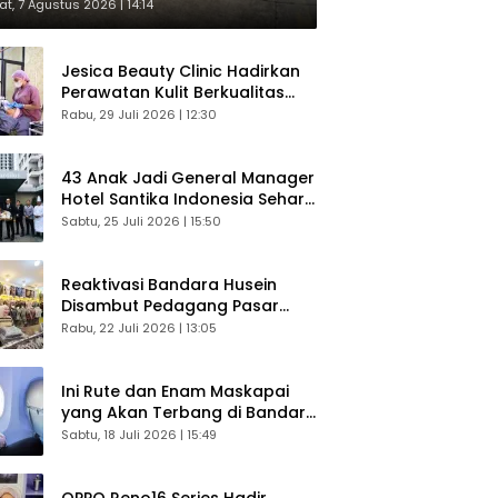
respons Langsung Penumpang
t, 7 Agustus 2026 | 14:14
Jesica Beauty Clinic Hadirkan
Perawatan Kulit Berkualitas
Plus Konsultasi Gratis
Rabu, 29 Juli 2026 | 12:30
43 Anak Jadi General Manager
Hotel Santika Indonesia Sehari
Sukses Digelar
Sabtu, 25 Juli 2026 | 15:50
Reaktivasi Bandara Husein
Disambut Pedagang Pasar
Baru, Diyakini Bangkitkan
Rabu, 22 Juli 2026 | 13:05
Kembali Ekonomi Bandung
Ini Rute dan Enam Maskapai
yang Akan Terbang di Bandara
Husein Sastranegara
Sabtu, 18 Juli 2026 | 15:49
OPPO Reno16 Series Hadir