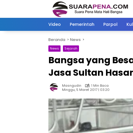
Langsung
ke
konten
Video
Pemerintah
Parpol
Kul
Beranda
News
News
Sejarah
Bangsa yang Besa
Jasa Sultan Hasa
Masngudin
1 Min Baca
Minggu, 5 Maret 2017 | 03:20