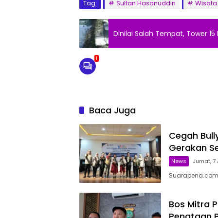
Tag:
Sultan Hasanuddin
Wisata 
Dinilai Salah Tempat, Tower 15
1
Baca Juga
Cegah Bully
Gerakan S
News
Jumat, 7 
Suarapena.com,
Bos Mitra 
Penataan Pa