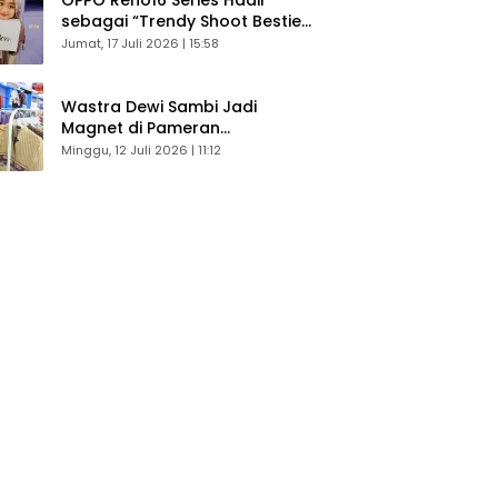
sebagai “Trendy Shoot Bestie”,
Bikin Konten Kreator Makin
Jumat, 17 Juli 2026 | 15:58
Betah
Wastra Dewi Sambi Jadi
Magnet di Pameran
Dekranasda, Banyak Diminati
Minggu, 12 Juli 2026 | 11:12
Pengunjung