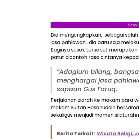
Scrol
Dia mengungkapkan, sebagai salah
jasa pahlawan, dia baru saja melak
Baginya sosok tersebut merupakan 
patut dicontoh rasa cintanya kepada
“Adagium bilang, bangs
menghargai jasa pahlawa
sapaan Gus Faruq.
Perjalanan ziarah ke makam para wal
makam Sultan Hasanuddin bersama k
sekaligus menjadi momen silaturahm
Berita Terkait:
Wisata Religi,