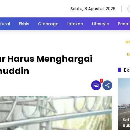
Sabtu, 8 Agustus 2026
tural
Ekbis
Olahraga
Intekno
Lifestyle
Pena 
r Harus Menghargai
nuddin
Ek
1
Set
Bu