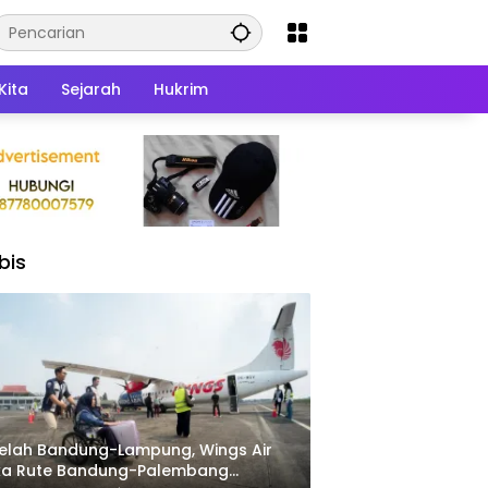
Kita
Sejarah
Hukrim
bis
elah Bandung-Lampung, Wings Air
ka Rute Bandung-Palembang