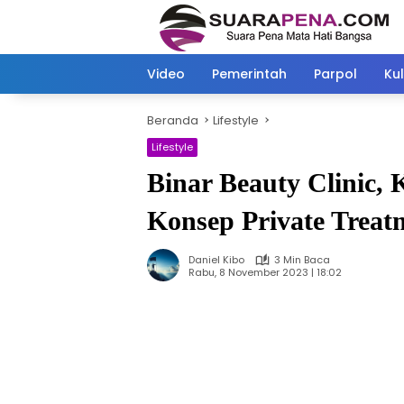
Langsung
ke
konten
Video
Pemerintah
Parpol
Kul
Beranda
Lifestyle
Lifestyle
Binar Beauty Clinic, 
Konsep Private Treat
Daniel Kibo
3 Min Baca
Rabu, 8 November 2023 | 18:02