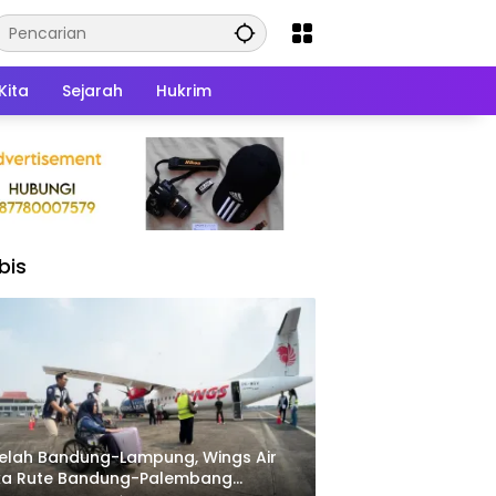
Kita
Sejarah
Hukrim
bis
elah Bandung-Lampung, Wings Air
ka Rute Bandung-Palembang