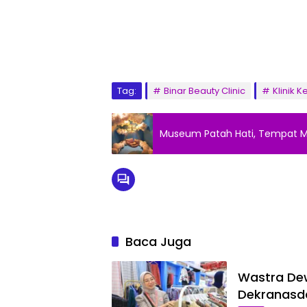
Tag:
Binar Beauty Clinic
Klinik 
Museum Patah Hati, Tempat M
Baca Juga
Wastra Dew
Dekranasda