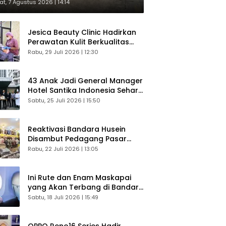
respons Langsung Penumpang
t, 7 Agustus 2026 | 14:14
Jesica Beauty Clinic Hadirkan
Perawatan Kulit Berkualitas
Plus Konsultasi Gratis
Rabu, 29 Juli 2026 | 12:30
43 Anak Jadi General Manager
Hotel Santika Indonesia Sehari
Sukses Digelar
Sabtu, 25 Juli 2026 | 15:50
Reaktivasi Bandara Husein
Disambut Pedagang Pasar
Baru, Diyakini Bangkitkan
Rabu, 22 Juli 2026 | 13:05
Kembali Ekonomi Bandung
Ini Rute dan Enam Maskapai
yang Akan Terbang di Bandara
Husein Sastranegara
Sabtu, 18 Juli 2026 | 15:49
OPPO Reno16 Series Hadir