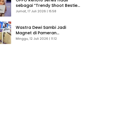
sebagai “Trendy Shoot Bestie”,
Bikin Konten Kreator Makin
Jumat, 17 Juli 2026 | 15:58
Betah
Wastra Dewi Sambi Jadi
Magnet di Pameran
Dekranasda, Banyak Diminati
Minggu, 12 Juli 2026 | 11:12
Pengunjung