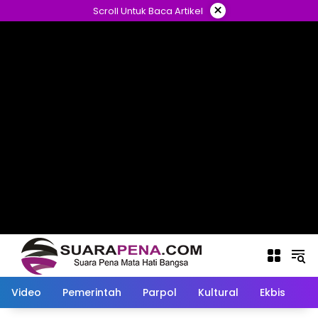
Langsung
×
Scroll Untuk Baca Artikel
ke
konten
Video
Pemerintah
Parpol
Kultural
Ekbis
O