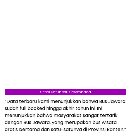
Scroll untuk terus membaca
“Data terbaru kami menunjukkan bahwa Bus Jawara
sudah full booked hingga akhir tahun ini. Ini
menunjukkan bahwa masyarakat sangat tertarik
Berita Terkait:
Pameran dan Lomba Bonsai
dengan Bus Jawara, yang merupakan bus wisata
Piala Wali Kota 2023, Upaya Mencintai dan
gratis pertama dan satu-satunya di Provinsi Banten,”