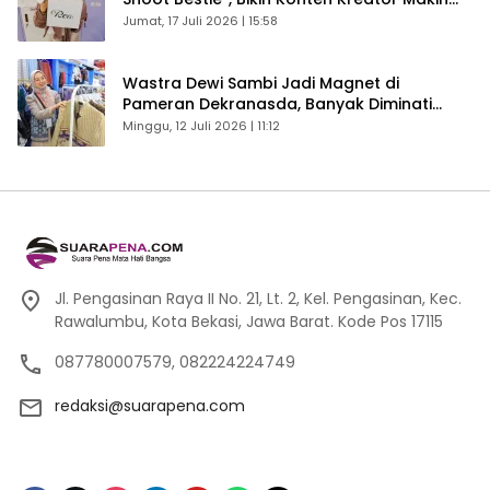
Betah
Jumat, 17 Juli 2026 | 15:58
Wastra Dewi Sambi Jadi Magnet di
Pameran Dekranasda, Banyak Diminati
Pengunjung
Minggu, 12 Juli 2026 | 11:12
Jl. Pengasinan Raya II No. 21, Lt. 2, Kel. Pengasinan, Kec.
Rawalumbu, Kota Bekasi, Jawa Barat. Kode Pos 17115
087780007579, 082224224749
redaksi@suarapena.com