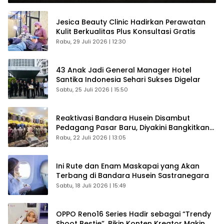
Jesica Beauty Clinic Hadirkan Perawatan
Kulit Berkualitas Plus Konsultasi Gratis
Rabu, 29 Juli 2026 | 12:30
43 Anak Jadi General Manager Hotel
Santika Indonesia Sehari Sukses Digelar
Sabtu, 25 Juli 2026 | 15:50
Reaktivasi Bandara Husein Disambut
Pedagang Pasar Baru, Diyakini Bangkitkan
Kembali Ekonomi Bandung
Rabu, 22 Juli 2026 | 13:05
Ini Rute dan Enam Maskapai yang Akan
Terbang di Bandara Husein Sastranegara
Sabtu, 18 Juli 2026 | 15:49
OPPO Reno16 Series Hadir sebagai “Trendy
Shoot Bestie”, Bikin Konten Kreator Makin