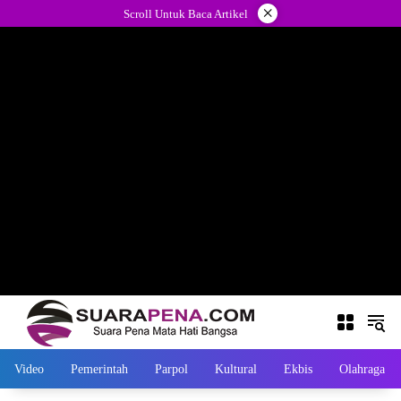
Langsung
×
Scroll Untuk Baca Artikel
ke
konten
Video
Pemerintah
Parpol
Kultural
Ekbis
Olahraga