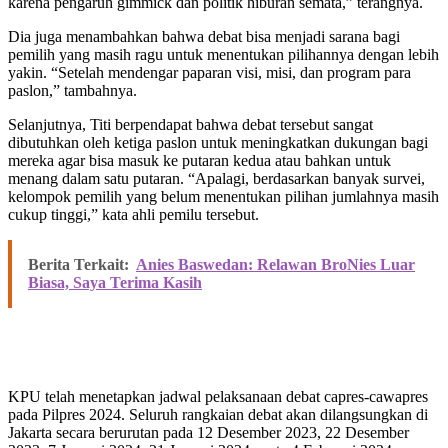
karena pengaruh gimmick dan politik hiburan semata,” terangnya.
Dia juga menambahkan bahwa debat bisa menjadi sarana bagi
pemilih yang masih ragu untuk menentukan pilihannya dengan lebih
yakin. “Setelah mendengar paparan visi, misi, dan program para
paslon,” tambahnya.
Selanjutnya, Titi berpendapat bahwa debat tersebut sangat
dibutuhkan oleh ketiga paslon untuk meningkatkan dukungan bagi
mereka agar bisa masuk ke putaran kedua atau bahkan untuk
menang dalam satu putaran. “Apalagi, berdasarkan banyak survei,
kelompok pemilih yang belum menentukan pilihan jumlahnya masih
cukup tinggi,” kata ahli pemilu tersebut.
Berita Terkait:
Anies Baswedan: Relawan BroNies Luar
Biasa, Saya Terima Kasih
KPU telah menetapkan jadwal pelaksanaan debat capres-cawapres
pada Pilpres 2024. Seluruh rangkaian debat akan dilangsungkan di
Jakarta secara berurutan pada 12 Desember 2023, 22 Desember