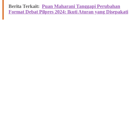
Berita Terkait:
Puan Maharani Tanggapi Perubahan
Format Debat Pilpres 2024: Ikuti Aturan yang Disepakati