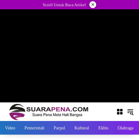
Langsung
×
Scroll Untuk Baca Artikel
ke
konten
Video
Pemerintah
Parpol
Kultural
Ekbis
Olahraga