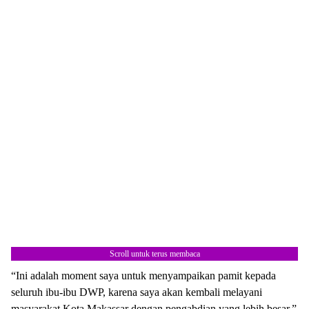
Scroll untuk terus membaca
“Ini adalah moment saya untuk menyampaikan pamit kepada
seluruh ibu-ibu DWP, karena saya akan kembali melayani
masyarakat Kota Makassar dengan pengabdian yang lebih besar,”