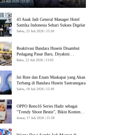
 29 Juli 2026 | 12:30
43 Anak Jadi General Manager Hotel
Santika Indonesia Sehari Sukses Digelar
Sabtu, 25 Juli 2026 | 15:50
Reaktivasi Bandara Husein Disambut
Pedagang Pasar Baru, Diyakini
Bangkitkan Kembali Ekonomi Bandung
Rabu, 22 Juli 2026 | 13:05
Ini Rute dan Enam Maskapai yang Akan
Terbang di Bandara Husein Sastranegara
Sabtu, 18 Juli 2026 | 15:49
OPPO Reno16 Series Hadir sebagai
“Trendy Shoot Bestie”, Bikin Konten
Kreator Makin Betah
Jumat, 17 Juli 2026 | 15:58