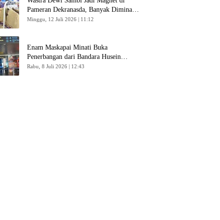
Wastra Dewi Sambi Jadi Magnet di
Pameran Dekranasda, Banyak Diminati
Pengunjung
Minggu, 12 Juli 2026 | 11:12
Enam Maskapai Minati Buka
Penerbangan dari Bandara Husein
Sastranegara
Rabu, 8 Juli 2026 | 12:43