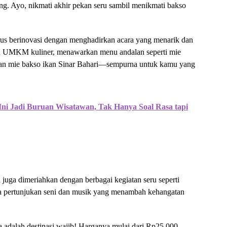
ng. Ayo, nikmati akhir pekan seru sambil menikmati bakso
erus berinovasi dengan menghadirkan acara yang menarik dan
elaku UMKM kuliner, menawarkan menu andalan seperti mie
 dan mie bakso ikan Sinar Bahari—sempurna untuk kamu yang
 Ini Jadi Buruan Wisatawan, Tak Hanya Soal Rasa tapi
 juga dimeriahkan dengan berbagai kegiatan seru seperti
rta pertunjukan seni dan musik yang menambah kehangatan
a adalah destinasi wajib! Harganya mulai dari Rp25.000