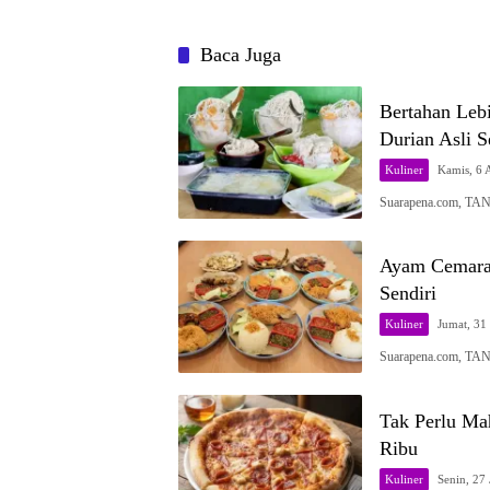
Baca Juga
Bertahan Leb
Durian Asli S
Kuliner
Kamis, 6 
Suarapena.com, TA
Ayam Cemara,
Sendiri
Kuliner
Jumat, 31 
Suarapena.com, TA
Tak Perlu Mah
Ribu
Kuliner
Senin, 27 