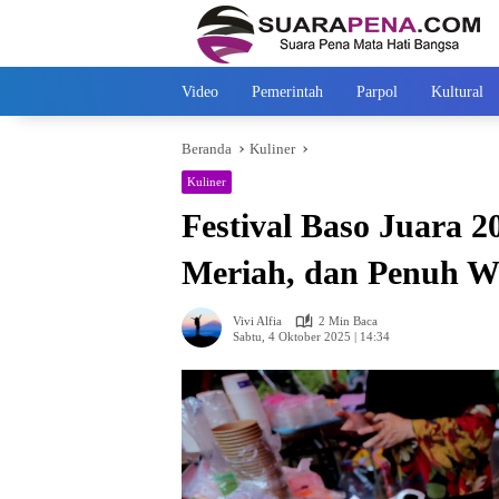
Langsung
ke
konten
Video
Pemerintah
Parpol
Kultural
Beranda
Kuliner
Kuliner
Festival Baso Juara 2
Meriah, dan Penuh W
Vivi Alfia
2 Min Baca
Sabtu, 4 Oktober 2025 | 14:34