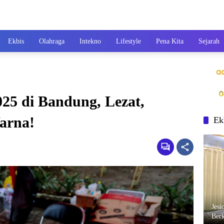
Ekbis
Olahraga
Intekno
Lifestyle
Pena Kita
Sejarah
025 di Bandung, Lezat,
arna!
Ek
Jesi
Berk