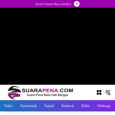
Langsung
×
Scroll Untuk Baca Artikel
ke
konten
Video
Pemerintah
Parpol
Kultural
Ekbis
Olahraga