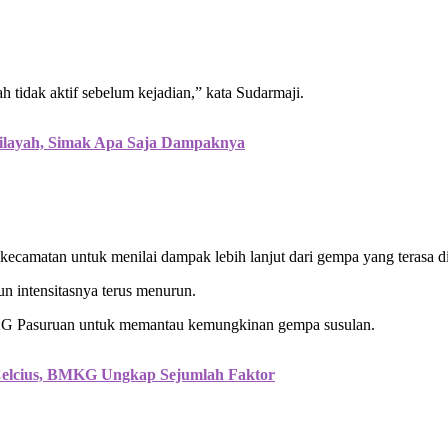
 tidak aktif sebelum kejadian,” kata Sudarmaji.
layah, Simak Apa Saja Dampaknya
ecamatan untuk menilai dampak lebih lanjut dari gempa yang terasa d
n intensitasnya terus menurun.
KG Pasuruan untuk memantau kemungkinan gempa susulan.
Celcius, BMKG Ungkap Sejumlah Faktor