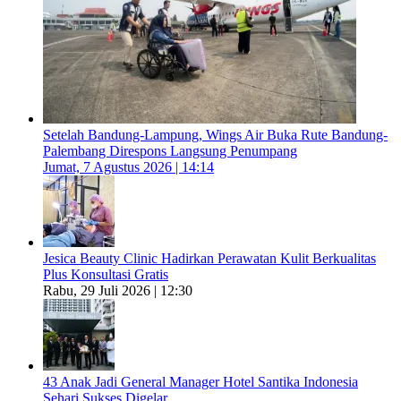
Setelah Bandung-Lampung, Wings Air Buka Rute Bandung-
Palembang Direspons Langsung Penumpang
Jumat, 7 Agustus 2026 | 14:14
Jesica Beauty Clinic Hadirkan Perawatan Kulit Berkualitas
Plus Konsultasi Gratis
Rabu, 29 Juli 2026 | 12:30
43 Anak Jadi General Manager Hotel Santika Indonesia
Sehari Sukses Digelar