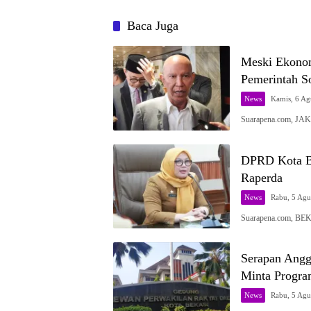
Baca Juga
Meski Ekonom
Pemerintah S
News
Kamis, 6 Ag
Suarapena.com, JA
DPRD Kota B
Raperda
News
Rabu, 5 Agu
Suarapena.com, BE
Serapan Ang
Minta Progra
News
Rabu, 5 Agu