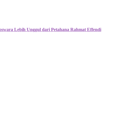
 Koswara Lebih Unggul dari Petahana Rahmat Effendi