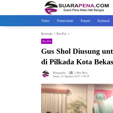
Langsung
ke
konten
Video
Pemerintah
Parpol
Kultural
Beranda
Par-Pol
Par-Pol
Gus Shol Diusung un
di Pilkada Kota Bekas
Masngudin
2 Min Baca
Senin, 21 Agustus 2017 | 18:18