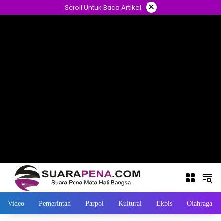
Langsung
×
Scroll Untuk Baca Artikel
ke
konten
Video
Pemerintah
Parpol
Kultural
Ekbis
Olahraga