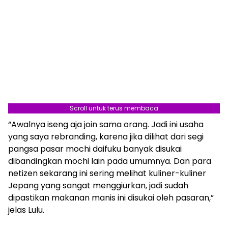
Scroll untuk terus membaca
“Awalnya iseng aja join sama orang. Jadi ini usaha
yang saya rebranding, karena jika dilihat dari segi
pangsa pasar mochi daifuku banyak disukai
dibandingkan mochi lain pada umumnya. Dan para
netizen sekarang ini sering melihat kuliner-kuliner
Jepang yang sangat menggiurkan, jadi sudah
dipastikan makanan manis ini disukai oleh pasaran,”
jelas Lulu.
Berita Terkait:
Sensasi Nasi Tim Benteng 21 Gurih dan
Lezat, Coba deh