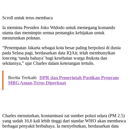
Scroll untuk terus membaca
Ia meminta Presiden Joko Widodo untuk memegang komando
utama dan memimpin semua pemangku kebijakan untuk
menurunkan polutan.
“Penempatan Jakarta sebagai kota besar paling berpolusi di dunia
pada Selasa pagi, berdasarkan data IQAir, telah membunyikan
lonceng ‘tanda bahaya’ bagi kesehatan warga ibukota dan
sekitarnya,” ujar Charles dalam keterangan tertulis.
Berita Terkait:
DPR dan Pemerintah Pastikan Program
MBG Aman-Terus Diperkuat
Charles menuturkan, kontaminasi zat sumber polusi udara (PM 2.5)
yang sudah 16,6 kali lebih tinggi dari standar WHO akan membawa
berbagai penyakit berbahaya. Ia menyebutkan, berdasarkan data