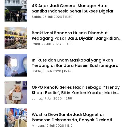
43 Anak Jadi General Manager Hotel
Santika Indonesia Sehari Sukses Digelar
Sabtu, 25 Juli 2026 | 15:50
Reaktivasi Bandara Husein Disambut
Pedagang Pasar Baru, Diyakini Bangkitkan
Kembali Ekonomi Bandung
Rabu, 22 Juli 2026 | 13:05
Ini Rute dan Enam Maskapai yang Akan
Terbang di Bandara Husein Sastranegara
Sabtu, 18 Juli 2026 | 15:49
OPPO Reno16 Series Hadir sebagai “Trendy
Shoot Bestie”, Bikin Konten Kreator Makin
Betah
Jumat, 17 Juli 2026 | 15:58
Wastra Dewi Sambi Jadi Magnet di
Pameran Dekranasda, Banyak Diminati
Pengunjung
Minggu, 12 Juli 2026 | 11:12