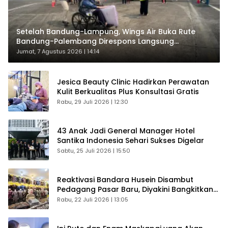
Setelah Bandung-Lampung, Wings Air Buka Rute
Bandung-Palembang Direspons Langsung
Penumpang
Jumat, 7 Agustus 2026 | 14:14
Jesica Beauty Clinic Hadirkan Perawatan
Kulit Berkualitas Plus Konsultasi Gratis
Rabu, 29 Juli 2026 | 12:30
43 Anak Jadi General Manager Hotel
Santika Indonesia Sehari Sukses Digelar
Sabtu, 25 Juli 2026 | 15:50
Reaktivasi Bandara Husein Disambut
Pedagang Pasar Baru, Diyakini Bangkitkan
Kembali Ekonomi Bandung
Rabu, 22 Juli 2026 | 13:05