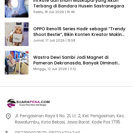
Ini Rute dan Enam Maskapai yang Akan
Terbang di Bandara Husein Sastranegara
Sabtu, 18 Juli 2026 | 15:49
OPPO Reno16 Series Hadir sebagai “Trendy
Shoot Bestie”, Bikin Konten Kreator Makin
Betah
Jumat, 17 Juli 2026 | 15:58
Wastra Dewi Sambi Jadi Magnet di
Pameran Dekranasda, Banyak Diminati
Pengunjung
Minggu, 12 Juli 2026 | 11:12
Jl. Pengasinan Raya II No. 21, Lt. 2, Kel. Pengasinan, Kec.
Rawalumbu, Kota Bekasi, Jawa Barat. Kode Pos 17115
087780007579, 082224224749