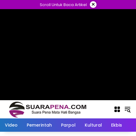
Langsung
×
Scroll Untuk Baca Artikel
ke
konten
Video
Pemerintah
Parpol
Kultural
Ekbis
O