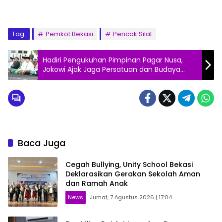
Tag:
Pemkot Bekasi
Pencak Silat
Hadiri Pengukuhan Pimpinan Pagar Nusa,
Jokowi Ajak Jaga Persatuan dan Budaya
Nusantara
Baca Juga
Cegah Bullying, Unity School Bekasi
Deklarasikan Gerakan Sekolah Aman
dan Ramah Anak
News
Jumat, 7 Agustus 2026 | 17:04