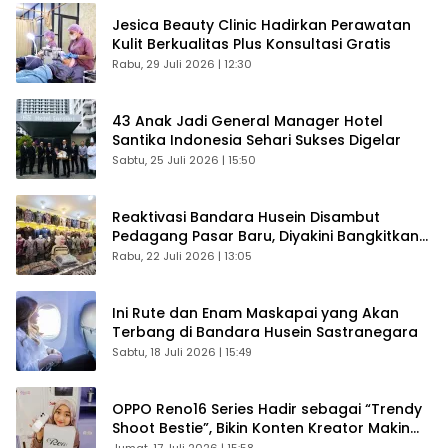
Jesica Beauty Clinic Hadirkan Perawatan
Kulit Berkualitas Plus Konsultasi Gratis
Rabu, 29 Juli 2026 | 12:30
43 Anak Jadi General Manager Hotel
Santika Indonesia Sehari Sukses Digelar
Sabtu, 25 Juli 2026 | 15:50
Reaktivasi Bandara Husein Disambut
Pedagang Pasar Baru, Diyakini Bangkitkan
Kembali Ekonomi Bandung
Rabu, 22 Juli 2026 | 13:05
Ini Rute dan Enam Maskapai yang Akan
Terbang di Bandara Husein Sastranegara
Sabtu, 18 Juli 2026 | 15:49
OPPO Reno16 Series Hadir sebagai “Trendy
Shoot Bestie”, Bikin Konten Kreator Makin
Betah