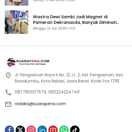
Jumat, 17 Juli 2026 | 15:58
Wastra Dewi Sambi Jadi Magnet di
Pameran Dekranasda, Banyak Diminati
Pengunjung
Minggu, 12 Juli 2026 | 11:12
Jl. Pengasinan Raya II No. 21, Lt. 2, Kel. Pengasinan, Kec.
Rawalumbu, Kota Bekasi, Jawa Barat. Kode Pos 17115
087780007579, 082224224749
redaksi@suarapena.com