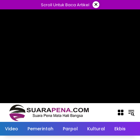
Langsung
×
Scroll Untuk Baca Artikel
ke
konten
Video
Pemerintah
Parpol
Kultural
Ekbis
O