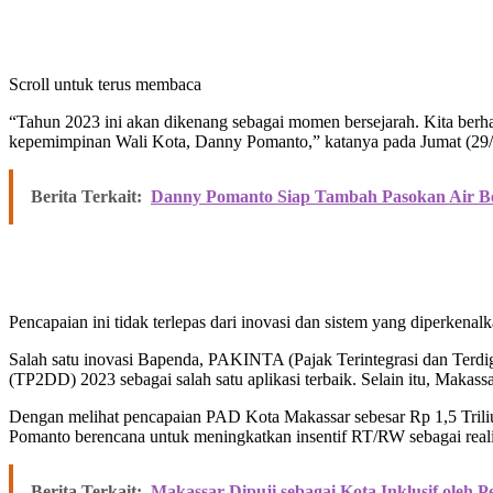
Scroll untuk terus membaca
“Tahun 2023 ini akan dikenang sebagai momen bersejarah. Kita berha
kepemimpinan Wali Kota, Danny Pomanto,” katanya pada Jumat (29/
Berita Terkait:
Danny Pomanto Siap Tambah Pasokan Air Ber
Pencapaian ini tidak terlepas dari inovasi dan sistem yang diperken
Salah satu inovasi Bapenda, PAKINTA (Pajak Terintegrasi dan Terdigi
(TP2DD) 2023 sebagai salah satu aplikasi terbaik. Selain itu, Makas
Dengan melihat pencapaian PAD Kota Makassar sebesar Rp 1,5 Tril
Pomanto berencana untuk meningkatkan insentif RT/RW sebagai realisas
Berita Terkait:
Makassar Dipuji sebagai Kota Inklusif oleh P