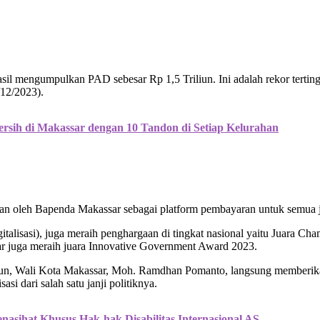
sil mengumpulkan PAD sebesar Rp 1,5 Triliun. Ini adalah rekor tertin
12/2023).
sih di Makassar dengan 10 Tandon di Setiap Kelurahan
alkan oleh Bapenda Makassar sebagai platform pembayaran untuk semua j
talisasi), juga meraih penghargaan di tingkat nasional yaitu Juara Ch
sar juga meraih juara Innovative Government Award 2023.
iun, Wali Kota Makassar, Moh. Ramdhan Pomanto, langsung memberik
i dari salah satu janji politiknya.
enasihat Khusus Hak-hak Disabilitas Internasional AS