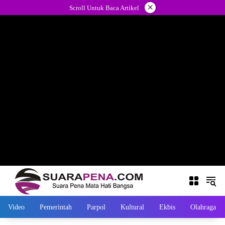
Langsung
×
Scroll Untuk Baca Artikel
ke
konten
Video
Pemerintah
Parpol
Kultural
Ekbis
Olahraga