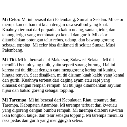
Mi Celor.
Mi ini berasal dari Palembang, Sumatra Selatan. Mi celor
merupakan olahan mi kuah dengan rasa seafood yang kuat.
Kuahnya terbuat dari perpaduan kaldu udang, santan, telur, dan
tepung terigu yang membuatnya kental dan gurih. Mi celor
ditambahkan potongan telur rebus, udang, dan bawang goreng
sebagai topping. Mi celor bisa dinikmati di sekitar Sungai Musi
Palembang.
Mi Titi.
Mi ini berasal dari Makassar, Sulawesi Selatan. Mi titi
memiliki bentuk yang unik, yaitu seperti sarang burung. Hal ini
karena mi titi dibuat dengan cara menggoreng kering mi kuning
hingga renyah. Saat disajikan, mi titi disiram kuah kaldu yang kental
dan gurih. Kuahnya terbuat dari daging ayam atau sapi yang
dimasak dengan rempah-rempah. Mi titi juga ditambahkan sayuran
hijau dan bakso goreng sebagai topping.
Mi Tarempa.
Mi ini berasal dari Kepulauan Riau, tepatnya dari
Tarempa, Kabupaten Anambas. Mi tarempa terbuat dari kwetiau
yang digoreng dengan bumbu rempah. Mi tarempa ditaburi suwiran
ikan tongkol, tauge, dan telur sebagai topping. Mi tarempa memiliki
rasa pedas dan gurih yang menggugah selera.