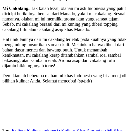
Mi Cakalang.
Tak kalah lezat, olahan mi asli Indonesia yang patut
dicicipi berikutnya berasal dari Manado, yakni mi cakalang. Sesuai
namanya, olahan mi ini memiliki aroma ikan yang sangat tajam.
Sebab, mi cakalang berasal dari mi kuning yang diberi topping
cakalang fufu atau cakalang asap khas Manado.
Hal unik lainnya dari mi cakalang terletak pada kuahnya yang tidak
mengandung unsur ikan sama sekali. Melainkan hanya dibuat dari
bahan dasar merica dan bawang putih. Untuk menambah
kenikmatan, mi cakalang kerap ditambahkan sambal roa, sambal
bakasang, atau sambal merah. Aroma asap dari cakalang fufu
dijamin bikin ngunyah terus!
Demikianlah beberapa olahan mi khas Indonesia yang bisa menjadi
pilihan kuliner Anda. Selamat mencoba! (sp/prk)
Tag:
Kuliner
Kuliner Indonesia
Kuliner Khas Nusantara
Mi Khas