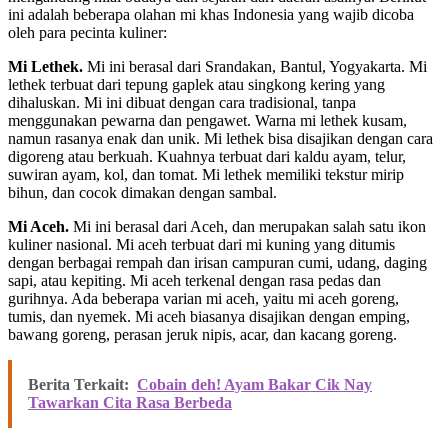
ini adalah beberapa olahan mi khas Indonesia yang wajib dicoba
oleh para pecinta kuliner:
Mi Lethek.
Mi ini berasal dari Srandakan, Bantul, Yogyakarta. Mi
lethek terbuat dari tepung gaplek atau singkong kering yang
dihaluskan. Mi ini dibuat dengan cara tradisional, tanpa
menggunakan pewarna dan pengawet. Warna mi lethek kusam,
namun rasanya enak dan unik. Mi lethek bisa disajikan dengan cara
digoreng atau berkuah. Kuahnya terbuat dari kaldu ayam, telur,
suwiran ayam, kol, dan tomat. Mi lethek memiliki tekstur mirip
bihun, dan cocok dimakan dengan sambal.
Mi Aceh.
Mi ini berasal dari Aceh, dan merupakan salah satu ikon
kuliner nasional. Mi aceh terbuat dari mi kuning yang ditumis
dengan berbagai rempah dan irisan campuran cumi, udang, daging
sapi, atau kepiting. Mi aceh terkenal dengan rasa pedas dan
gurihnya. Ada beberapa varian mi aceh, yaitu mi aceh goreng,
tumis, dan nyemek. Mi aceh biasanya disajikan dengan emping,
bawang goreng, perasan jeruk nipis, acar, dan kacang goreng.
Berita Terkait:
Cobain deh! Ayam Bakar Cik Nay
Tawarkan Cita Rasa Berbeda