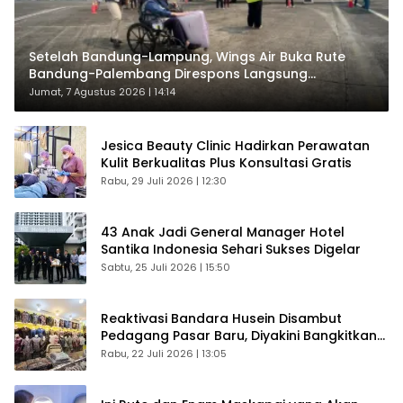
Setelah Bandung-Lampung, Wings Air Buka Rute
Bandung-Palembang Direspons Langsung
Penumpang
Jumat, 7 Agustus 2026 | 14:14
Jesica Beauty Clinic Hadirkan Perawatan
Kulit Berkualitas Plus Konsultasi Gratis
Rabu, 29 Juli 2026 | 12:30
43 Anak Jadi General Manager Hotel
Santika Indonesia Sehari Sukses Digelar
Sabtu, 25 Juli 2026 | 15:50
Reaktivasi Bandara Husein Disambut
Pedagang Pasar Baru, Diyakini Bangkitkan
Kembali Ekonomi Bandung
Rabu, 22 Juli 2026 | 13:05