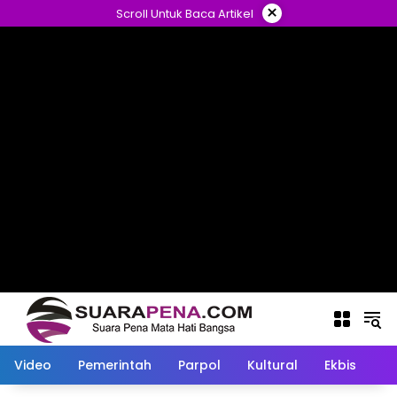
Langsung
×
Scroll Untuk Baca Artikel
ke
konten
Video
Pemerintah
Parpol
Kultural
Ekbis
O