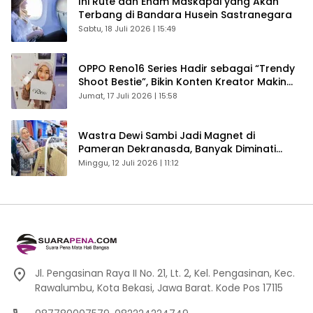
Ini Rute dan Enam Maskapai yang Akan
Terbang di Bandara Husein Sastranegara
Sabtu, 18 Juli 2026 | 15:49
OPPO Reno16 Series Hadir sebagai “Trendy
Shoot Bestie”, Bikin Konten Kreator Makin
Betah
Jumat, 17 Juli 2026 | 15:58
Wastra Dewi Sambi Jadi Magnet di
Pameran Dekranasda, Banyak Diminati
Pengunjung
Minggu, 12 Juli 2026 | 11:12
Jl. Pengasinan Raya II No. 21, Lt. 2, Kel. Pengasinan, Kec.
Rawalumbu, Kota Bekasi, Jawa Barat. Kode Pos 17115