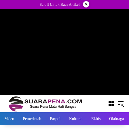
Langsung
×
Scroll Untuk Baca Artikel
ke
konten
Video
Pemerintah
Parpol
Kultural
Ekbis
Olahraga