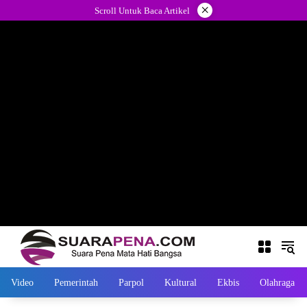
Langsung
×
Scroll Untuk Baca Artikel
ke
konten
Video
Pemerintah
Parpol
Kultural
Ekbis
Olahraga