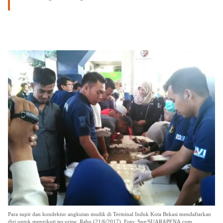
Para supir dan kondektur angkutan mudik di Terminal Induk Kota Bekasi mendaftarkan
diri untuk mengikuti tes urine, Rabu (21/6/2017). Foto: Sng/SUARAPENA.com