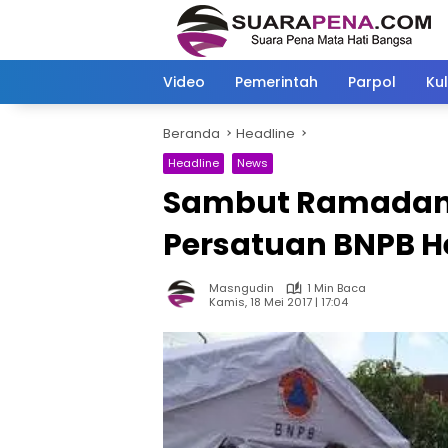
Langsung
ke
konten
Video
Pemerintah
Parpol
Kul
Beranda
Headline
Headline
News
Sambut Ramadan 
Persatuan BNPB H
Masngudin
1 Min Baca
Kamis, 18 Mei 2017 | 17:04