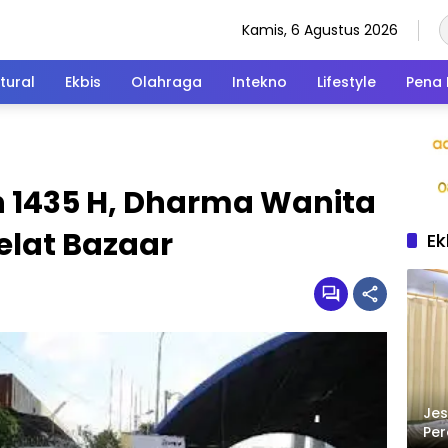
Kamis, 6 Agustus 2026
tural
Ekbis
Olahraga
Intekno
Lifestyle
Pena 
1435 H, Dharma Wanita
elat Bazaar
Ek
Jes
Per