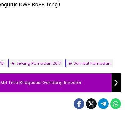
pengurus DWP BNPB. (sng)
PB
Jelang Ramadan 2017
Sambut Ramadan
DAM Tirta Bhagasasi Gandeng Investor