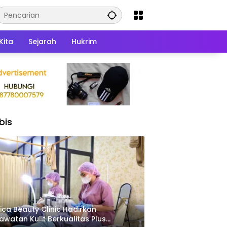
Kita
Sejarah
Hukrim
bis
ica Beauty Clinic Hadirkan
awatan Kulit Berkualitas Plus