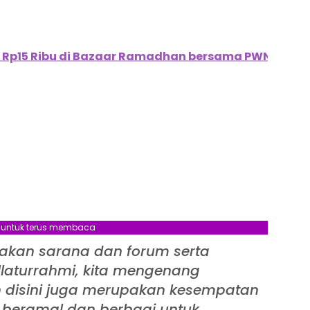
 Rp15 Ribu di Bazaar Ramadhan bersama PWNU
l untuk terus membaca
kan sarana dan forum serta
llaturrahmi, kita mengenang
n disini juga merupakan kesempatan
a beramal dan berbagi untuk