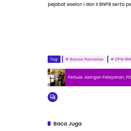
pejabat eselon I dan II BNPB serta 
Tag:
Bazaar Ramadan
DPW BN
Perluas Jaringan Pelayanan, P
Baca Juga