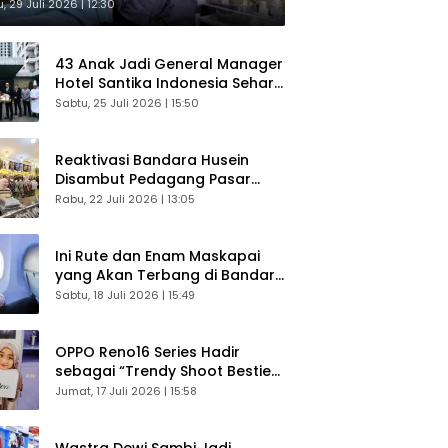
sultasi Gratis
, 29 Juli 2026 | 12:30
43 Anak Jadi General Manager
Hotel Santika Indonesia Sehari
Sukses Digelar
Sabtu, 25 Juli 2026 | 15:50
Reaktivasi Bandara Husein
Disambut Pedagang Pasar
Baru, Diyakini Bangkitkan
Rabu, 22 Juli 2026 | 13:05
Kembali Ekonomi Bandung
Ini Rute dan Enam Maskapai
yang Akan Terbang di Bandara
Husein Sastranegara
Sabtu, 18 Juli 2026 | 15:49
OPPO Reno16 Series Hadir
sebagai “Trendy Shoot Bestie”,
Bikin Konten Kreator Makin
Jumat, 17 Juli 2026 | 15:58
Betah
Wastra Dewi Sambi Jadi