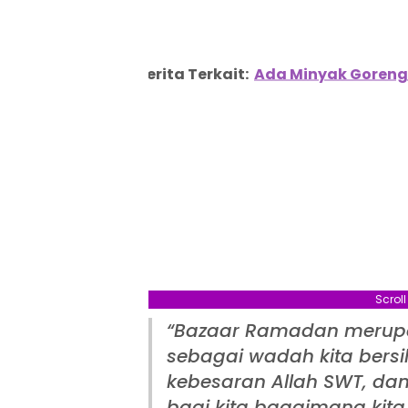
Berita Terkait:
Ada Minyak Goreng
Scrol
“Bazaar Ramadan merupa
sebagai wadah kita bersi
kebesaran Allah SWT, da
bagi kita bagaimana kit