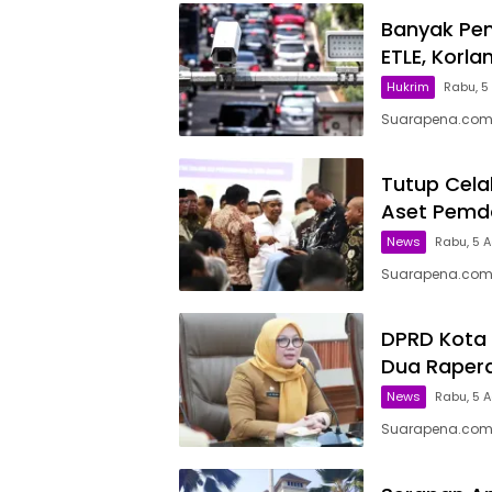
Banyak Pe
ETLE, Korl
Hukrim
Rabu, 5
Suarapena.com, J
Tutup Cela
Aset Pemda
News
Rabu, 5 
Suarapena.com,
DPRD Kota 
Dua Raper
News
Rabu, 5 A
Suarapena.com,