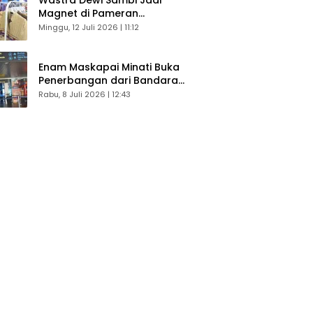
Magnet di Pameran
Dekranasda, Banyak Diminati
Minggu, 12 Juli 2026 | 11:12
Pengunjung
Enam Maskapai Minati Buka
Penerbangan dari Bandara
Husein Sastranegara
Rabu, 8 Juli 2026 | 12:43