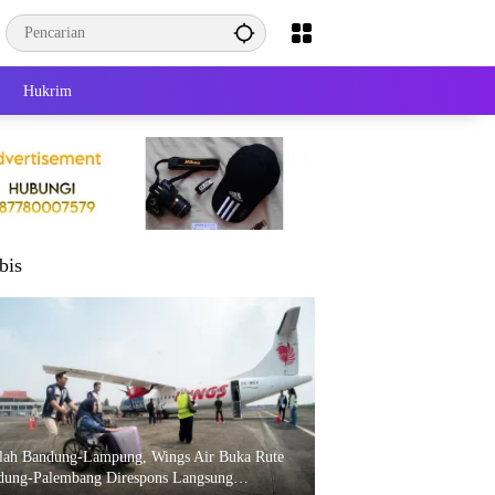
Hukrim
bis
elah Bandung-Lampung, Wings Air Buka Rute
dung-Palembang Direspons Langsung