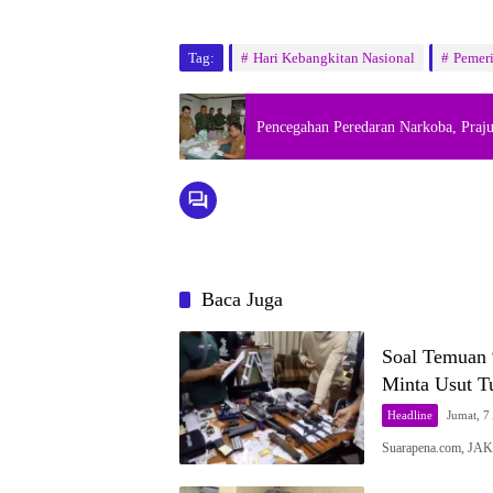
Tag:
Hari Kebangkitan Nasional
Pemeri
Pencegahan Peredaran Narkoba, Praju
Baca Juga
Soal Temuan 
Minta Usut T
Headline
Jumat, 7
Suarapena.com, JA