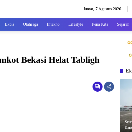
Jumat, 7 Agustus 2026
Ekbis
Olahraga
Intekno
Lifestyle
Pena Kita
Sejarah
kot Bekasi Helat Tabligh
Ek
Set
Ban