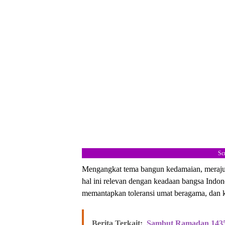
Sc
Mengangkat tema bangun kedamaian, merajut
hal ini relevan dengan keadaan bangsa Indones
memantapkan toleransi umat beragama, dan 
Berita Terkait:
Sambut Ramadan 1435