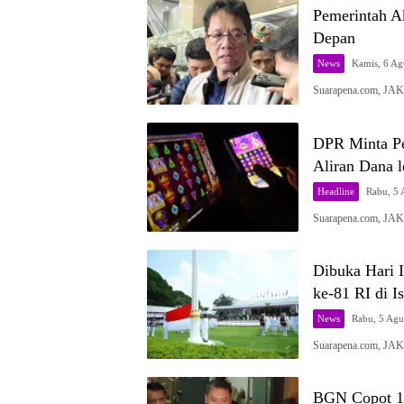
Pemerintah A
Depan
News
Kamis, 6 Ag
Suarapena.com, JAK
DPR Minta Pem
Aliran Dana 
Headline
Rabu, 5 
Suarapena.com, JA
Dibuka Hari 
ke-81 RI di I
News
Rabu, 5 Agu
Suarapena.com, JAK
BGN Copot 13