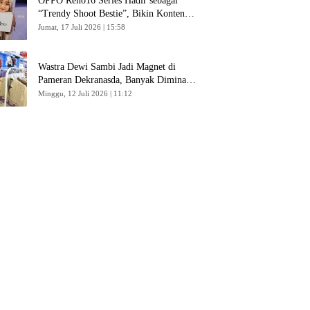
OPPO Reno16 Series Hadir sebagai
“Trendy Shoot Bestie”, Bikin Konten
Kreator Makin Betah
Jumat, 17 Juli 2026 | 15:58
Wastra Dewi Sambi Jadi Magnet di
Pameran Dekranasda, Banyak Diminati
Pengunjung
Minggu, 12 Juli 2026 | 11:12