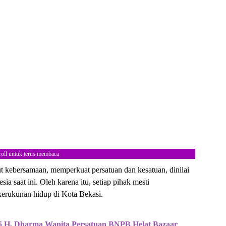
roll untuk terus membaca
 kebersamaan, memperkuat persatuan dan kesatuan, dinilai
ia saat ini. Oleh karena itu, setiap pihak mesti
kerukunan hidup di Kota Bekasi.
 H, Dharma Wanita Persatuan BNPB Helat Bazaar