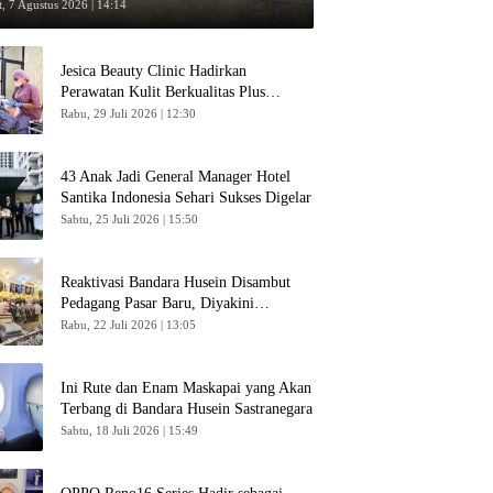
umpang
, 7 Agustus 2026 | 14:14
Jesica Beauty Clinic Hadirkan
Perawatan Kulit Berkualitas Plus
Konsultasi Gratis
Rabu, 29 Juli 2026 | 12:30
43 Anak Jadi General Manager Hotel
Santika Indonesia Sehari Sukses Digelar
Sabtu, 25 Juli 2026 | 15:50
Reaktivasi Bandara Husein Disambut
Pedagang Pasar Baru, Diyakini
Bangkitkan Kembali Ekonomi Bandung
Rabu, 22 Juli 2026 | 13:05
Ini Rute dan Enam Maskapai yang Akan
Terbang di Bandara Husein Sastranegara
Sabtu, 18 Juli 2026 | 15:49