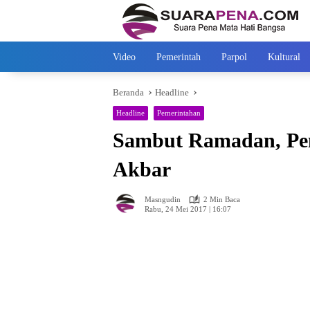
Langsung
ke
konten
Video
Pemerintah
Parpol
Kultural
Beranda
Headline
Headline
Pemerintahan
Sambut Ramadan, Pem
Akbar
Masngudin
2 Min Baca
Rabu, 24 Mei 2017 | 16:07