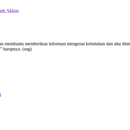
igh Akbar
mbantu memberikan informasi mengenai kebutuhan dan alur distribus
” harapnya. (sng)
i