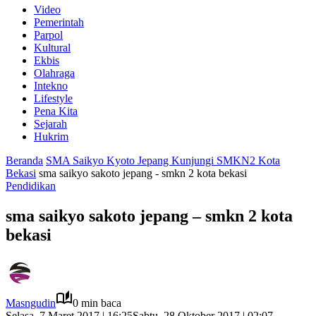
Video
Pemerintah
Parpol
Kultural
Ekbis
Olahraga
Intekno
Lifestyle
Pena Kita
Sejarah
Hukrim
Beranda
SMA Saikyo Kyoto Jepang Kunjungi SMKN2 Kota
Bekasi
sma saikyo sakoto jepang - smkn 2 kota bekasi
Pendidikan
sma saikyo sakoto jepang – smkn 2 kota
bekasi
Masngudin
0 min baca
Selasa, 7 Maret 2017 | 16:25
Sabtu, 28 Oktober 2017 | 02:07