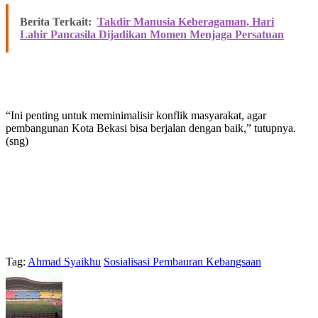
Berita Terkait:
Takdir Manusia Keberagaman, Hari
Lahir Pancasila Dijadikan Momen Menjaga Persatuan
“Ini penting untuk meminimalisir konflik masyarakat, agar
pembangunan Kota Bekasi bisa berjalan dengan baik,” tutupnya.
(sng)
Tag:
Ahmad Syaikhu
Sosialisasi Pembauran Kebangsaan