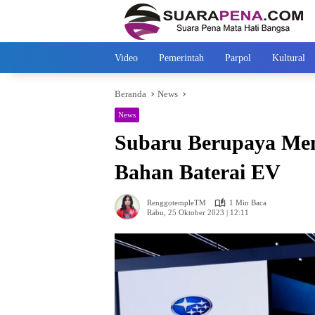
Langsung
ke
konten
Video
Pemerintah
Parpol
Kultural
Beranda
News
News
Subaru Berupaya Men
Bahan Baterai EV
RenggotempleTM
1 Min Baca
Rabu, 25 Oktober 2023 | 12:11