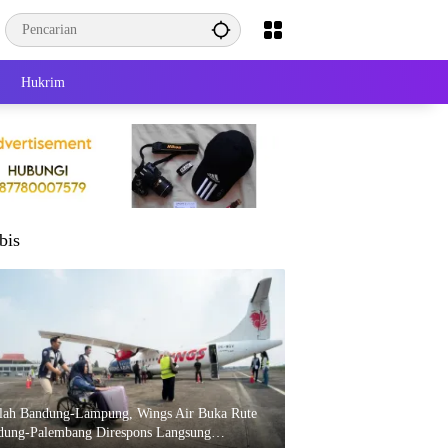
Hukrim
bis
elah Bandung-Lampung, Wings Air Buka Rute
dung-Palembang Direspons Langsung