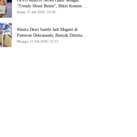
OPPO Reno16 Series Hadir sebagai
“Trendy Shoot Bestie”, Bikin Konten
Kreator Makin Betah
Jumat, 17 Juli 2026 | 15:58
Wastra Dewi Sambi Jadi Magnet di
Pameran Dekranasda, Banyak Diminati
Pengunjung
Minggu, 12 Juli 2026 | 11:12