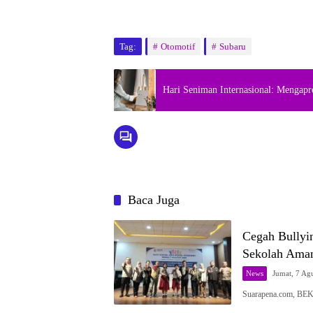
Tag:
Otomotif
Subaru
Hari Seniman Internasional: Mengapr
Baca Juga
Cegah Bullyi
Sekolah Ama
News
Jumat, 7 Ag
Suarapena.com, BEK