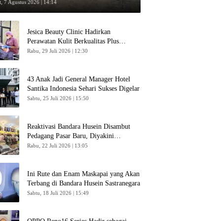
umpang
, 7 Agustus 2026 | 14:14
Jesica Beauty Clinic Hadirkan
Perawatan Kulit Berkualitas Plus
Konsultasi Gratis
Rabu, 29 Juli 2026 | 12:30
43 Anak Jadi General Manager Hotel
Santika Indonesia Sehari Sukses Digelar
Sabtu, 25 Juli 2026 | 15:50
Reaktivasi Bandara Husein Disambut
Pedagang Pasar Baru, Diyakini
Bangkitkan Kembali Ekonomi Bandung
Rabu, 22 Juli 2026 | 13:05
Ini Rute dan Enam Maskapai yang Akan
Terbang di Bandara Husein Sastranegara
Sabtu, 18 Juli 2026 | 15:49