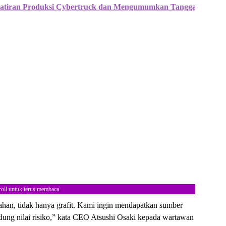
tiran Produksi Cybertruck dan Mengumumkan Tanggal Pengir
roll untuk terus membaca
 bahan, tidak hanya grafit. Kami ingin mendapatkan sumber
ung nilai risiko,” kata CEO Atsushi Osaki kepada wartawan