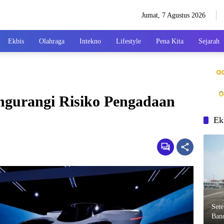
Jumat, 7 Agustus 2026
Ekbis
Olahraga
Intekno
Lifestyle
Pena Kita
Sejarah
gurangi Risiko Pengadaan
Ek
Set
Ban