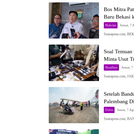
Bos Mitra Pa
Baru Bekasi k
Hukrim
Jumat, 7 
Suarapena.com, BEK
Soal Temuan 
Minta Usut T
Headline
Jumat, 7
Suarapena.com, JA
Setelah Band
Palembang D
Ekbis
Jumat, 7 Ag
Suarapena.com, BA