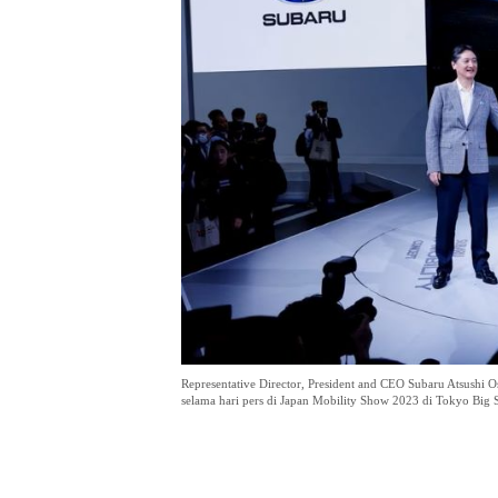
Representative Director, President and CEO Subaru Atsushi
selama hari pers di Japan Mobility Show 2023 di Tokyo Big 