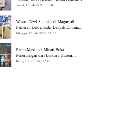
Kreator Makin Betah
Jumat, 17 Juli 2026 | 15:58
Wastra Dewi Sambi Jadi Magnet di
Pameran Dekranasda, Banyak Diminati
Pengunjung
Minggu, 12 Juli 2026 | 11:12
Enam Maskapai Minati Buka
Penerbangan dari Bandara Husein
Sastranegara
Rabu, 8 Juli 2026 | 12:43