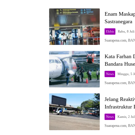
Enam Maskapa
Sastranegara
Ekbis
Rabu, 8 Juli
Suarapena.com, BA
Kata Farhan 
Bandara Huse
News
Minggu, 5 Ju
Suarapena.com, B
Jelang Reakti
Infrastruktur
News
Kamis, 2 Jul
Suarapena.com, BA