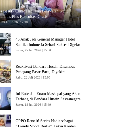
ca Beauty Clinic Hadirkan Perawatan Kulit
ualitas Plus Konsultasi Gratis
 29 Juli 2026 | 12:30
43 Anak Jadi General Manager Hotel
Santika Indonesia Sehari Sukses Digelar
Sabtu, 25 Juli 2026 | 15:50
Reaktivasi Bandara Husein Disambut
Pedagang Pasar Baru, Diyakini
Bangkitkan Kembali Ekonomi Bandung
Rabu, 22 Juli 2026 | 13:05
Ini Rute dan Enam Maskapai yang Akan
Terbang di Bandara Husein Sastranegara
Sabtu, 18 Juli 2026 | 15:49
OPPO Reno16 Series Hadir sebagai
“Trendy Shoot Bestie”, Bikin Konten