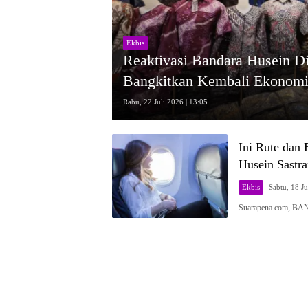
Ekbis
Reaktivasi Bandara Husein D
Bangkitkan Kembali Ekonom
Rabu, 22 Juli 2026 | 13:05
Ini Rute dan
Husein Sastr
Ekbis
Sabtu, 18 Ju
Suarapena.com, BA