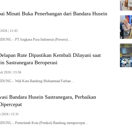
i Minati Buka Penerbangan dari Bandara Husein
 2026 | 12:43
NDUNG – PT Angkasa Pura Indonesia (Persero)…
Delapan Rute Dipastikan Kembali Dilayani saat
in Sastranegara Beroperasi
li 2026 | 13:36
ANDUNG – Wali Kota Bandung Muhammad Farhan…
vasi Bandara Husein Sastranegara, Perbaikan
 Dipercepat
i 2026 | 15:31
NDUNG – Pemerintah Kota (Pemkot) Bandung mempercepat…