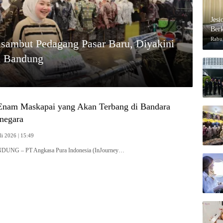
Jesi
Berk
Rabu,
isambut Pedagang Pasar Baru, Diyakini
i Bandung
 Enam Maskapai yang Akan Terbang di Bandara
anegara
li 2026 | 15:49
NDUNG – PT Angkasa Pura Indonesia (InJourney…