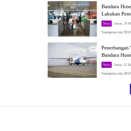
Bandara Husei
Lakukan Pem
News
Jumat, 29 M
Suarapena.com, BA
Penerbangan 
Bandara Husei
News
Senin, 22 D
Suarapena.com, BA