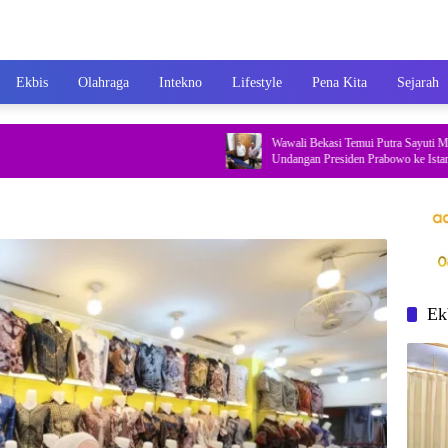
Ekbis
Olahraga
Intekno
Lifestyle
Pena Kita
Sejarah
Wawali Bekasi Temui Putra Sayuti Melik, Sampa
Undangan Presiden Prabowo ke Istana Negara
Ek